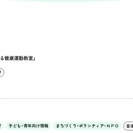
る健康運動教室」
学
習
子ども・青年向け情報
まちづくり・ボランティア・ＮＰＯ
音