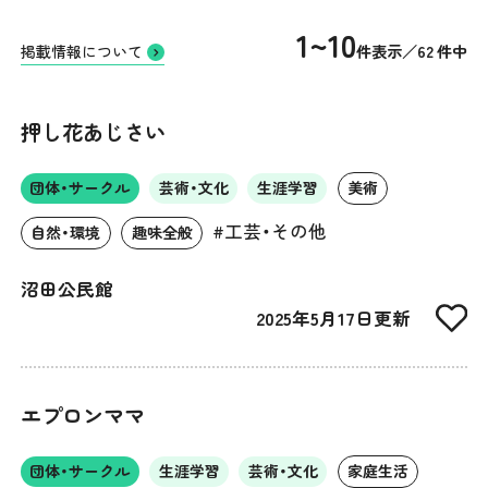
1~10
件表示／62 件中
掲載情報について
押し花あじさい
団体・サークル
芸術・文化
生涯学習
美術
#工芸・その他
自然・環境
趣味全般
沼田公民館
2025年5月17日更新
エプロンママ
団体・サークル
生涯学習
芸術・文化
家庭生活