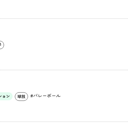
学
#バレーボール
ション
球技