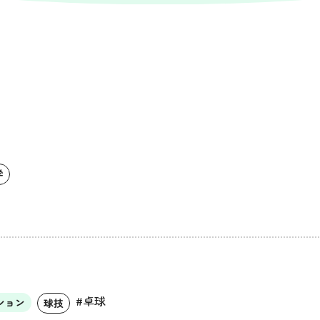
学
#卓球
ション
球技