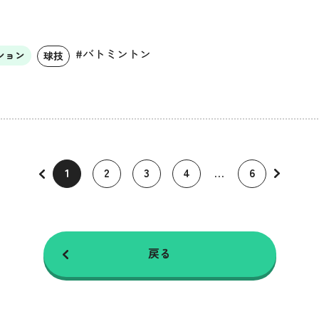
#バトミントン
ション
球技
1
2
3
4
…
6
戻る