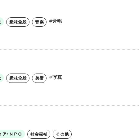
#合唱
化
趣味全般
音楽
#写真
化
趣味全般
美術
ィア・ＮＰＯ
社会福祉
その他