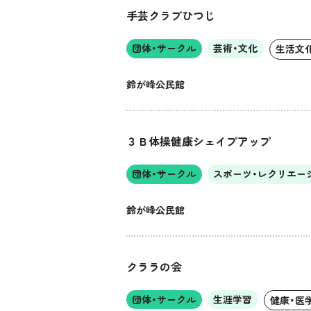
手芸クラブひつじ
団体・サークル
芸術・文化
生活文
鈴が峰公民館
３Ｂ体操健康シェイプアップ
団体・サークル
スポーツ・レクリエー
鈴が峰公民館
クララの会
団体・サークル
生涯学習
健康・医