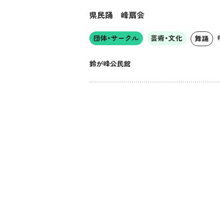
県民踊 峰扇会
団体・サークル
芸術・文化
舞踊
鈴が峰公民館