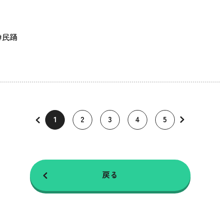
#民踊
1
2
3
4
5
戻る