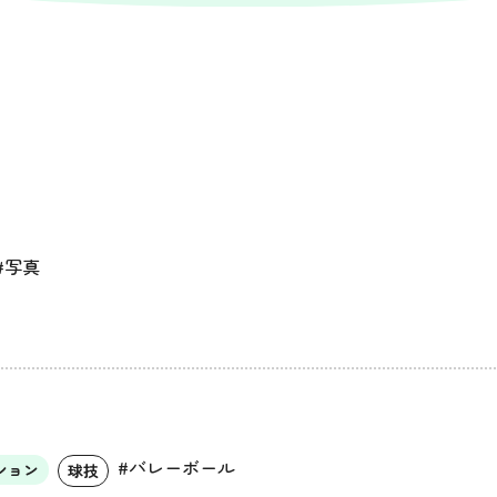
#写真
#バレーボール
ション
球技