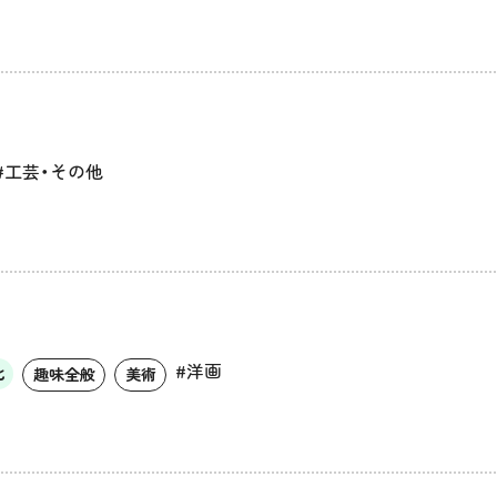
#工芸・その他
#洋画
化
趣味全般
美術