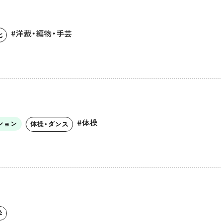
#洋裁・編物・手芸
化
#体操
ション
体操・ダンス
学