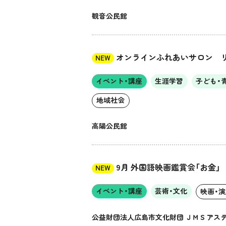
観音公民館
オンラインふれあいサロン 
NEW
イベント・講座
生涯学習
子ども・
地域社会
高陽公民館
9月 外国語映画鑑賞会「お金」
NEW
イベント・講座
芸術・文化
映画・
公益財団法人広島市文化財団 ＪＭＳアス