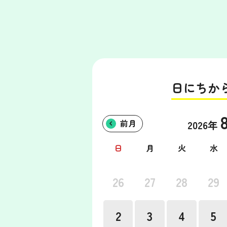
日にちか
前月
2026年
日
月
火
水
26
27
28
29
2
3
4
5