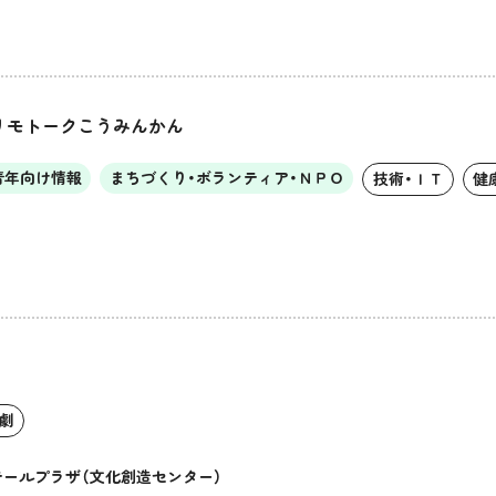
リモトークこうみんかん
青年向け情報
まちづくり・ボランティア・ＮＰＯ
技術・ＩＴ
健
演劇
テールプラザ（文化創造センター）